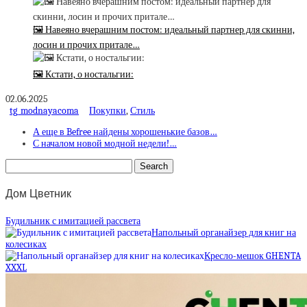
🖼 Навеяно вчерашним постом: идеальный партнер для скинни,
лосин и прочих притале…
🖼 Кстати, о ностальгии:
02.06.2025
tg_modnayacoma
Покупки
,
Стиль
А еще в Befree найдены хорошенькие базов…
С началом новой модной недели!…
Дом Цветник
Будильник с имитацией рассвета
Напольный органайзер для книг на
колесиках
Кресло-мешок GHENTA
XXXL