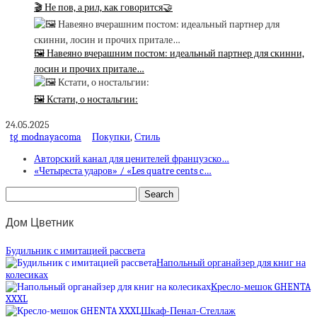
🎬 Не пов, а рил, как говорится🤝
🖼 Навеяно вчерашним постом: идеальный партнер для скинни,
лосин и прочих притале…
🖼 Кстати, о ностальгии:
24.05.2025
tg_modnayacoma
Покупки
,
Стиль
Авторский канал для ценителей французско…
«Четыреста ударов» / «Les quatre cents c…
Дом Цветник
Будильник с имитацией рассвета
Напольный органайзер для книг на
колесиках
Кресло-мешок GHENTA
XXXL
Шкаф-Пенал-Стеллаж