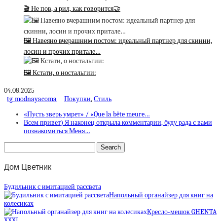
🎬 Не пов, а рил, как говорится🤝
🖼 Навеяно вчерашним постом: идеальный партнер для скинни,
лосин и прочих притале…
🖼 Кстати, о ностальгии:
04.08.2025
tg_modnayacoma
Покупки
,
Стиль
«Пусть зверь умрет» / «Que la bête meure…
Всем привет) Я наконец открыла комментарии, буду рада с вами
познакомиться Меня…
Дом Цветник
Будильник с имитацией рассвета
Напольный органайзер для книг на
колесиках
Кресло-мешок GHENTA
XXXL