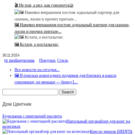
🎬 Не пов, а рил, как говорится🤝
🖼 Навеяно вчерашним постом: идеальный партнер для скинни,
лосин и прочих притале…
🖼 Кстати, о ностальгии:
30.11.2024
tg_modnayacoma
Покупки
,
Стиль
Все новости на сегодня…
🖼 В поисках новогодних подарков для близких я нашла
сокровище, не меньше — бренд L…
Дом Цветник
Будильник с имитацией рассвета
Напольный органайзер для книг на
колесиках
Кресло-мешок GHENTA