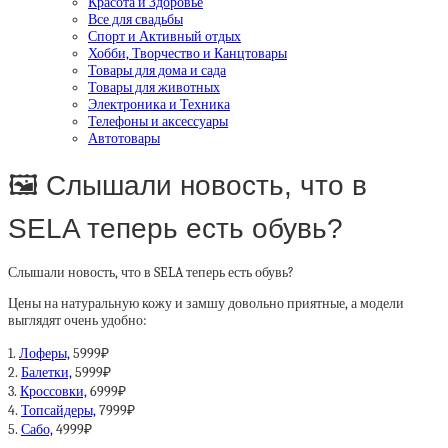
Красота и Здоровье
Все для свадьбы
Спорт и Активный отдых
Хобби, Творчество и Канцтовары
Товары для дома и сада
Товары для животных
Электроника и Техника
Телефоны и аксессуары
Автотовары
🖼 Слышали новость, что в
SELA теперь есть обувь?
Слышали новость, что в SELA теперь есть обувь?
Цены на натуральную кожу и замшу довольно приятные, а модели
выглядят очень удобно:
1.
Лоферы,
5999₽
2.
Балетки,
5999₽
3.
Кроссовки,
6999₽
4.
Топсайдеры,
7999₽
5.
Сабо,
4999₽