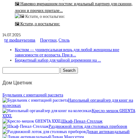
🖼 Навеяно вчерашним постом: идеальный партнер для скинни,
лосин и прочих притале…
🖼 Кстати, о ностальгии:
14.07.2025
tg_modnayacoma
Покупки
,
Стиль
Костюм — универсальная вещь для любой женщины вне
зависимости от возраста. При в…
Бюджетный набор для чайной церемонии на …
Дом Цветник
Будильник с имитацией рассвета
Напольный органайзер для книг на
колесиках
Кресло-мешок GHENTA
XXXL
Шкаф-Пенал-Стеллаж
Раздвижной лоток для столовых приборов
Диван антивандальный
Диван Манхэттен