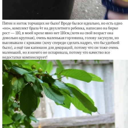
Пятен и ниток торчащих не было! Вроде бы все идеально, но есть одно
«но», комплект брала 4т на двухлетнего ребенка, написано на бирке
рост — 110, в моей крохе явно нет 110см,(хотя на свой возраст она
довольно крупная), очень маленькая горловина, голову засунули, но
высовывали с криками (хочу спереди сделать надрез, что бы удобней
было), а ещё там капюшон для декораций, потому что он тоже очень
маленький, но я ничего не оспаривала, потому что качество все
недостатки компенсирует!