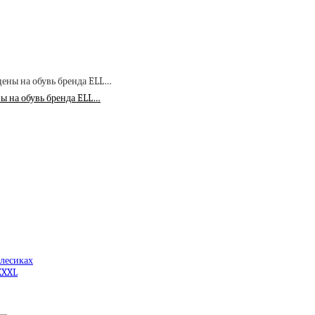
ны на обувь бренда ELL…
олесиках
XXXL