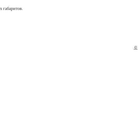
х габаритов.
©