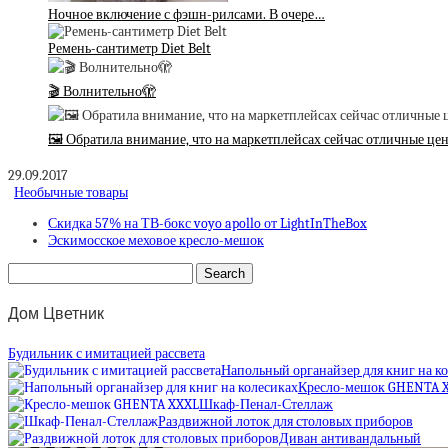
Ночное включение с фэшн-рилсами. В очере…
Ремень-сантиметр Diet Belt
🎬 Волнительно🫣
🖼 Обратила внимание, что на маркетплейсах сейчас отличные це
29.09.2017
Необычные товары
Скидка 57% на ТВ-бокс voyo apollo от LightInTheBox
Эскимосское меховое кресло-мешок
Дом Цветник
Будильник с имитацией рассвета
Напольный органайзер для книг на к
Кресло-мешок GHENTA 
Шкаф-Пенал-Стеллаж
Раздвижной лоток для столовых приборов
Диван антивандальный