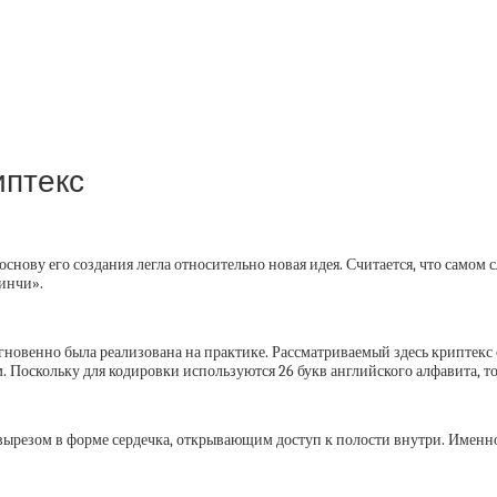
иптекс
снову его создания легла относительно новая идея. Считается, что самом
инчи».
 мгновенно была реализована на практике. Рассматриваемый здесь криптекс
. Поскольку для кодировки используются 26 букв английского алфавита, 
вырезом в форме сердечка, открывающим доступ к полости внутри. Именно