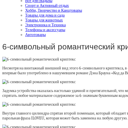
Все для свадьбы
Спорт и Активный отдых
Хобби, Творчество и Канцтовары
Товары для дома и сада
Товары для животных
Электроника и Техника
Телефоны и аксессуары
Автотовары
6-символьный романтический кр
Несмотря на винтажный внешний вид этого 6-символьного криптекса, в о
впервые было употреблено в нашумевшем романе Дэна Брауна «Код да В
Задумка устройства оказалась настолько удачной и притягательной, что
спрятать любое материальное содержимое за 6-значным буквенным кодом
Внутри главного цилиндра спрятан второй поменьше, который обладает 
парольная фраза ILOVEU, которая может быть заменена на любую другую.