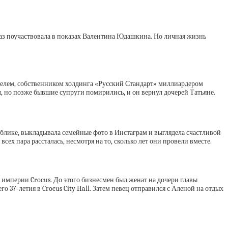
 раз поучаствовала в показах Валентина Юдашкина. Но личная жизнь
телем, собственником холдинга «Русский Стандарт» миллиардером
л, но позже бывшие супруги помирились, и он вернул дочерей Татьяне.
публике, выкладывала семейные фото в Инстаграм и выглядела счастливой
ех пара рассталась, несмотря на то, сколько лет они провели вместе.
 империи Crocus. До этого бизнесмен был женат на дочери главы
 37-летия в Crocus City Hall. Затем певец отправился с Аленой на отдых