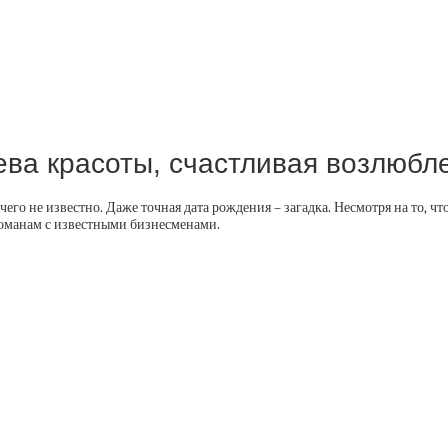
ева красоты, счастливая возлюбл
его не известно. Даже точная дата рождения – загадка. Несмотря на то, ч
романам с известными бизнесменами.