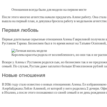
Отношения всегда были для модели на первом месте
После этого многие агентства начали предлагать Алене работу. Она стал
вышла на первый план, и девушка бросила работу в модельном агентстве
Первая любовь
Первые длительные серьезные отношения Алены Гавриловой получили ши
Рустамом Тарико. Бизнесмен был в то время женат на Татьяне Осиповой, 
Королева красоты родила от возлюбленного, но они так и не распи
Вскоре у Алены с Рустамом родился сын, но бизнесмен так и не предложи
семьей. По слухам, Рустам даже заплатил больше 10 миллионов рублей за 
Новые отношения
В 2016 году стало известно о новых отношениях Алены. Ее избранником 
Азербайджана Лейле Алиевой, от которой у него родились 2 дочери. Офиц
в Италию, а после этого познакомил со своей семьей и ее день рождения