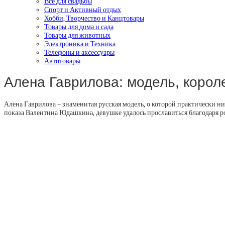
Все для свадьбы
Спорт и Активный отдых
Хобби, Творчество и Канцтовары
Товары для дома и сада
Товары для животных
Электроника и Техника
Телефоны и аксессуары
Автотовары
Алена Гаврилова: модель, корол
Алена Гаврилова – знаменитая русская модель, о которой практически нич
показа Валентина Юдашкина, девушке удалось прославиться благодаря 