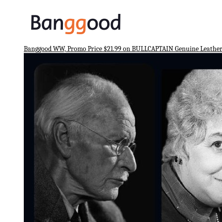
Banggood WW, Promo Price $21.99 on BULLCAPTAIN Genuine Leather