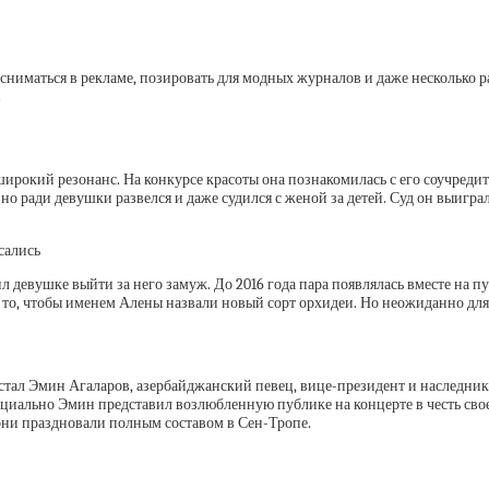
а сниматься в рекламе, позировать для модных журналов и даже несколько
.
рокий резонанс. На конкурсе красоты она познакомилась с его соучреди
но ради девушки развелся и даже судился с женой за детей. Суд он выигра
сались
л девушке выйти за него замуж. До 2016 года пара появлялась вместе на 
то, чтобы именем Алены назвали новый сорт орхидеи. Но неожиданно для вс
стал Эмин Агаларов, азербайджанский певец, вице-президент и наследник
иально Эмин представил возлюбленную публике на концерте в честь своего
 они праздновали полным составом в Сен-Тропе.