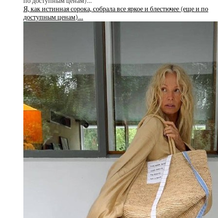
Я, как истинная сорока, собрала все яркое и блестючее (еще и по
доступным ценам)…