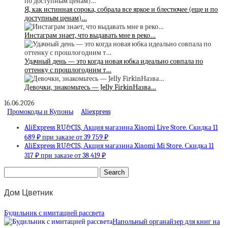
Я, как истинная сорока, собрала все яркое и блестючее (еще и по
доступным ценам)…
Инстаграм знает, что выдавать мне в реко…
Удачный день — это когда новая юбка идеально совпала по
оттенку с прошлогодним т…
Девочки, знакомьтесь — Jelly FirkinНазва…
16.06.2026
Промокоды и Купоны
Aliexpress
AliExpress RU&CIS, Акция магазина Xiaomi Live Store. Скидка 11
689 ₽ при заказе от 39 759 ₽
AliExpress RU&CIS, Акция магазина Xiaomi Mi Store. Скидка 11
317 ₽ при заказе от 38 419 ₽
Дом Цветник
Будильник с имитацией рассвета
Напольный органайзер для книг на