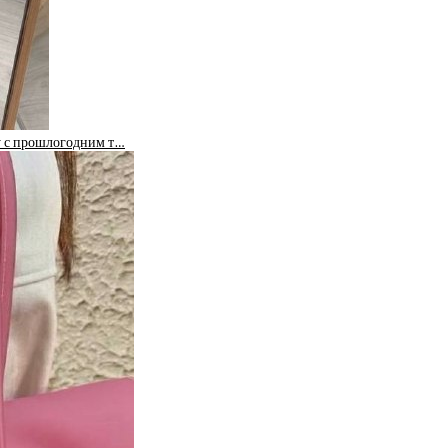
ку с прошлогодним т…