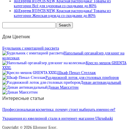
AliExpress RU&CIS NEW, Красная распродажа! Товары из
категории Всё для здоровья со скидками до 80%
AliExpress RU&CIS NEW, Красная распродажа! Товары из
категории Женская одежда со скидками до 80%
Дом Цветник
Будильник с имитацией рассвета
Напольный органайзер для книг на
колесиках
Кресло-мешок GHENTA
XXXL
Шкаф-Пенал-Стеллаж
Раздвижной лоток для столовых приборов
Диван антивандальный
Диван Манхэттен
Интересные статьи
Профессиональная косметика: почему стоит выбирать именно ее?
Украшения из ювелирной стали в интернет-магазине Ukrashaki
Copyright © 2026 Шопинг Блог.