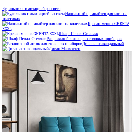
Будильник с имитацией рассвета
Напольный органайзер для книг на
колесиках
Кресло-мешок GHENTA
XXXL
Шкаф-Пенал-Стеллаж
Раздвижной лоток для столовых приборов
Диван антивандальный
Диван Манхэттен