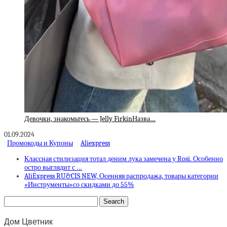
Девочки, знакомьтесь — Jelly FirkinНазва…
01.09.2024
Промокоды и Купоны
Aliexpress
Классная стилизация тотал деним лука замечена у Rosi. Особенно
остро выглядит с …
AliExpress RU&CIS NEW, Осенняя распродажа, товары категории
«Инструменты»со скидками до 55%
Дом Цветник