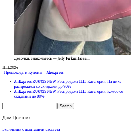
Девочки, знакомьтесь — Jelly FirkinНазва…
11.11.2024
Промокоды и Купоны
Aliexpress
AliExpress RU&CIS NEW, Распродажа 11.11. Категория: На пике
распродажи со скидками до 90%
AliExpress RU&CIS NEW, Распродажа 11.11. Категория: Комбо со
скидками до 80%
Дом Цветник
Будильник с имитацией рассвета