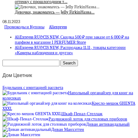
оттенку с прошлогодним т…
Девочки, знакомьтесь — Jelly FirkinНазва…
08.11.2023
Промокоды и Купоны
Aliexpress
AliExpress RU&CIS NEW, Скидка 500 ₽ при заказе от 6 000 ₽ на
парфюм в магазине I PERFUMER Store
AliExpress RU&CIS NEW, Распродажа 11.11 , товары категории
«Камеры наблюдения и другое»
Дом Цветник
Будильник с имитацией рассвета
Напольный органайзер для книг на
колесиках
Кресло-мешок GHENTA
XXXL
Шкаф-Пенал-Стеллаж
Раздвижной лоток для столовых приборов
Диван антивандальный
Диван Манхэттен