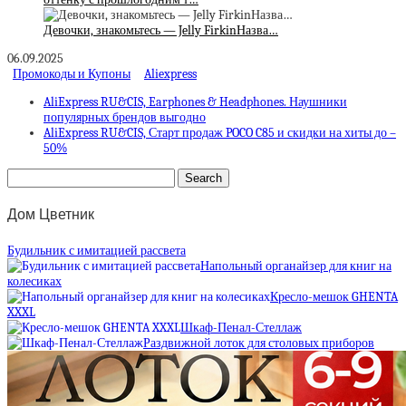
Девочки, знакомьтесь — Jelly FirkinНазва…
06.09.2025
Промокоды и Купоны
Aliexpress
AliExpress RU&CIS, Earphones & Headphones. Наушники
популярных брендов выгодно
AliExpress RU&CIS, Старт продаж POCO C85 и скидки на хиты до –
50%
Дом Цветник
Будильник с имитацией рассвета
Напольный органайзер для книг на
колесиках
Кресло-мешок GHENTA
XXXL
Шкаф-Пенал-Стеллаж
Раздвижной лоток для столовых приборов