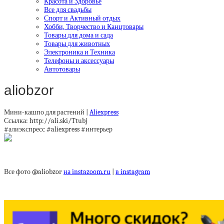
Красота и Здоровье
Все для свадьбы
Спорт и Активный отдых
Хобби, Творчество и Канцтовары
Товары для дома и сада
Товары для животных
Электроника и Техника
Телефоны и аксессуары
Автотовары
aliobzor
Мини-кашпо для растений |
Aliexpress
Ссылка: http://ali.ski/Ttubj
#алиэкспресс #aliexpress #интерьер
Все фото @aliobzor
на instazoom.ru
|
в instagram