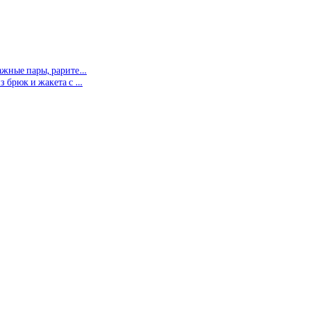
тажные пары, рарите…
з брюк и жакета с …