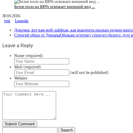
Белое поло на 100% освежает внешний вид …
30.04.2026
test
Lamoda
Девочки, вот вам мой лайфхак, как выцепить реально редкие вин
Строгий образ от ДинарыОбожаю эстетику строгого белого: дуэт и
Leave a Reply
Name (required)
Mail (required)
(will not be published)
Website