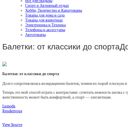
Все для свадьбы
Спорт и Активный отдых
Хобби, Творчество и Канцтовары
Товары для дома и сада
Товары для животных
Электроника и Техника
Телефоны и аксессуары
Автотовары
Балетки: от классики до спорта
Балетки: от классики до спорта
Долго сопротивлялась возвращению балеток, помня их порой плоскую и н
Теперь это мой способ играть с контрастами: сочетать нежность шелка 
женственность может быть комфортной, а спорт — элегантным.
Lamoda
Rendezvous
View Source