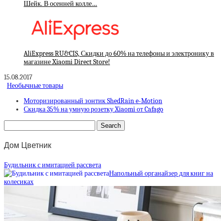
Шейк. В осенней колле…
AliExpress RU&CIS, Скидки до 60% на телефоны и электронику в
магазине Xiaomi Direct Store!
15.08.2017
Необычные товары
Моторизированный зонтик ShedRain e-Motion
Скидка 35% на умную розетку Xiaomi от Cafago
Дом Цветник
Будильник с имитацией рассвета
Напольный органайзер для книг на
колесиках