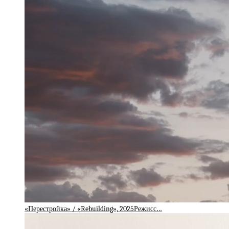
«Перестройка» / «Rebuilding», 2025Режисс…