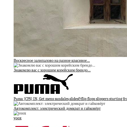
Воскресное залипалово на разное красивое…
Знакомлю вас с хорошим корейским брендо…
Puma [CPS] IN, Get mens sandales,slides&flip flops slippers starting f
Автокомплект: электрический домкрат и гайковёрт
yoox