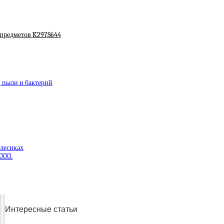
5 предметов K297S644
 пыли и бактерий
олесиках
XXXL
Интересные статьи