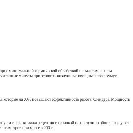
пищи с минимальной термической обработкой и с максимальным
 считанные минуты приготовить воздушные овощные пюре, хумус,
ем, которые на 30% повышают эффективность работы блендера. Мощность
конус, а также книжка рецептов со ссылкой на постоянно обновляющуюся
антиметров при массе в 900 г.