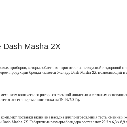
е Dash Masha 2X
ытовых приборов, которые облегчают приготовление вкусной и здоровой 
ером продукции бренда является блендер Dash Masha 2X, позволяющий в
й механизм конического ротора со съемной лопастью и сетчатым основани
яется от сети переменного тока на 110 В/60 Гц.
 комплект поставки включена насадка для приготовления теста, сменный 
sh Masha 2X. Габаритные размеры блендера составляют 29,2 х 6,3 х 8,9 с