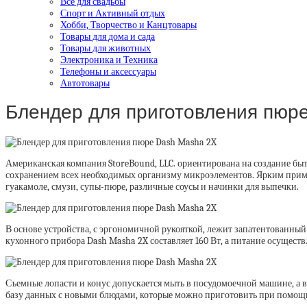
Все для свадьбы
Спорт и Активный отдых
Хобби, Творчество и Канцтовары
Товары для дома и сада
Товары для животных
Электроника и Техника
Телефоны и аксессуары
Автотовары
Блендер для приготовления пюр
Американская компания StoreBound, LLC. ориентирована на создание б
сохранением всех необходимых организму микроэлементов. Ярким прим
гуакамоле, смузи, супы-пюре, различные соусы и начинки для выпечки.
В основе устройства, с эргономичной рукояткой, лежит запатентованны
кухонного прибора Dash Masha 2X составляет 160 Вт, а питание осуществл
Съемные лопасти и конус допускается мыть в посудомоечной машине, а в
базу данных с новыми блюдами, которые можно приготовить при помощи Da