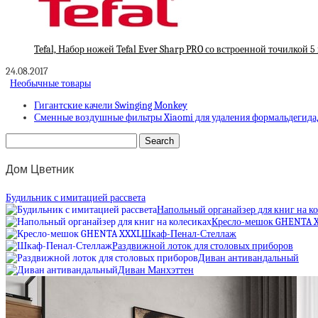
Tefal, Набор ножей Tefal Ever Sharp PRO со встроенной точилкой 
24.08.2017
Необычные товары
Гигантские качели Swinging Monkey
Сменные воздушные фильтры Xiaomi для удаления формальдегида,
Дом Цветник
Будильник с имитацией рассвета
Напольный органайзер для книг на к
Кресло-мешок GHENTA 
Шкаф-Пенал-Стеллаж
Раздвижной лоток для столовых приборов
Диван антивандальный
Диван Манхэттен