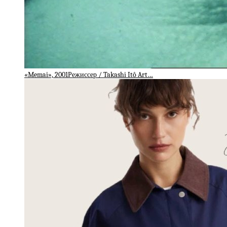
«Memai», 2001Режиссер / Takashi Itô Art…