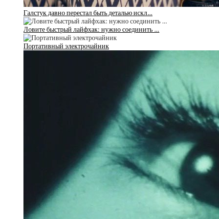
Галстук давно перестал быть деталью искл…
Ловите быстрый лайфхак: нужно соединить …
Портативный электрочайник