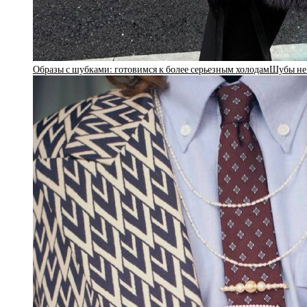
Образы с шубками: готовимся к более серьезным холодамШубы не 