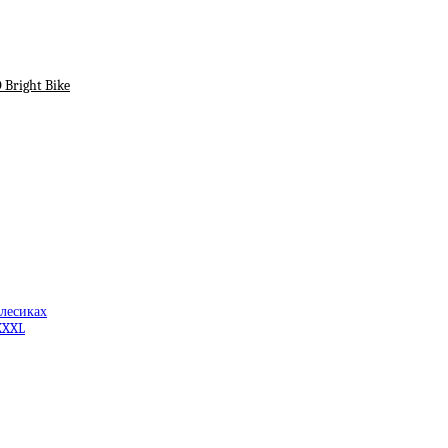
 Bright Bike
олесиках
XXXL