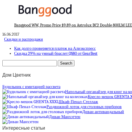
Banggood WW, Promo Price $9.89 on Astrolux BC2 Double 800LM LED
16.06.2017
Скидки и распродажи
Как долго проверяется платеж на Алиэкспресс
Скидка 29% на умный браслет QS80 от GearBest
Дом Цветник
Будильник с имитацией рассвета
Напольный органайзер для книг на к
Кресло-мешок GHENTA 
Шкаф-Пенал-Стеллаж
Раздвижной лоток для столовых приборов
Диван антивандальный
Диван Манхэттен
Интересные статьи