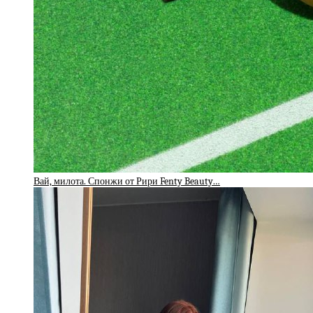
Вай, милота. Спонжи от Рири Fenty Beauty…