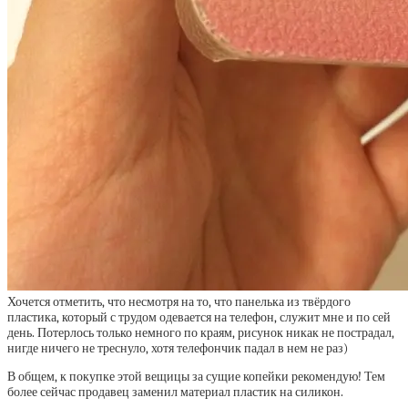
Хочется отметить, что несмотря на то, что панелька из твёрдого
пластика, который с трудом одевается на телефон, служит мне и по сей
день. Потерлось только немного по краям, рисунок никак не пострадал,
нигде ничего не треснуло, хотя телефончик падал в нем не раз)
В общем, к покупке этой вещицы за сущие копейки рекомендую! Тем
более сейчас продавец заменил материал пластик на силикон.