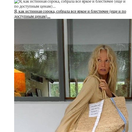
Я, как истинная сорока, собрала все яркое и блестючее (еще и по
доступным ценам)…