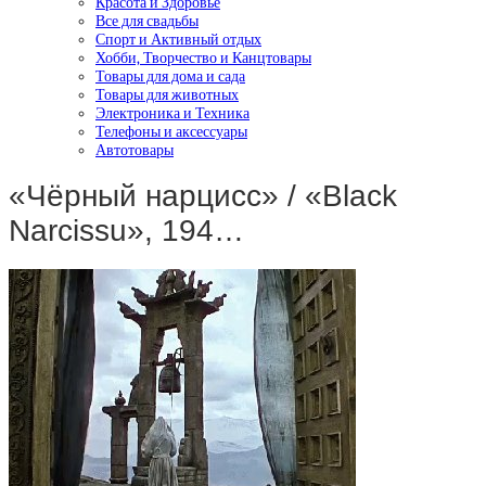
Красота и Здоровье
Все для свадьбы
Спорт и Активный отдых
Хобби, Творчество и Канцтовары
Товары для дома и сада
Товары для животных
Электроника и Техника
Телефоны и аксессуары
Автотовары
«Чёрный нарцисс» / «Black
Narcissu», 194…