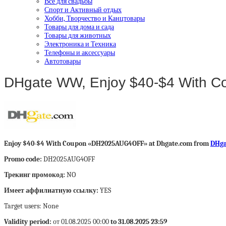
Все для свадьбы
Спорт и Активный отдых
Хобби, Творчество и Канцтовары
Товары для дома и сада
Товары для животных
Электроника и Техника
Телефоны и аксессуары
Автотовары
DHgate WW, Enjoy $40-$4 With 
Enjoy $40-$4 With Coupon «DH2025AUG4OFF» at Dhgate.com from
DHg
Promo code:
DH2025AUG4OFF
Трекинг промокод:
NO
Имеет аффилиатную ссылку:
YES
Target users: None
Validity period:
от 01.08.2025 00:00
to 31.08.2025 23:59