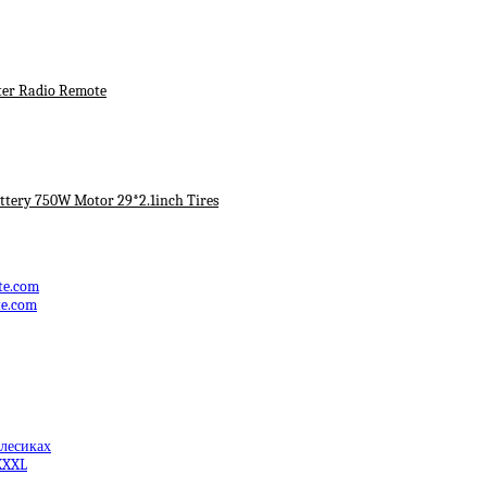
ter Radio Remote
ttery 750W Motor 29*2.1inch Tires
te.com
te.com
олесиках
XXXL