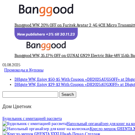
Banggood WW, 20% OFF on Furitek Avatar 2_4G 4CH Micro Transmit
Banggood WW, 35.17% OFF on GUNAI GN29 Electric Bike 48V 15Ah Ba
01.08.2025
Промокоды и Купоны
DHgate WW, Enjoy $50-$5 With Coupon «DH2025AUG5OFF» at Dhga
DHgate WW, Enjoy $29-$3 With Coupon «DH2025AUG3OFF» at Dhga
Дом Цветник
Будильник с имитацией рассвета
Напольный органайзер для книг на к
Кресло-мешок GHENTA 
Шкаф-Пенал-Стеллаж