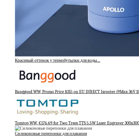
Красивый оттенок у термобутылки для воды…
Banggood WW, Promo Price $315 on EU DIRECT Iscooter i9Max 36V 
Tomtop WW, €176.69 for Two Trees TTS 5.5W Laser Engraver 300x3
Силиконовые перепонки для плавания