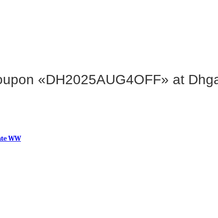
Coupon «DH2025AUG4OFF» at Dhg
ate WW