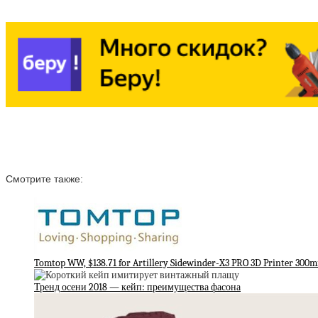
Смотрите также:
Tomtop WW, $138.71 for Artillery Sidewinder-X3 PRO 3D Printer 300
Тренд осени 2018 — кейп: преимущества фасона