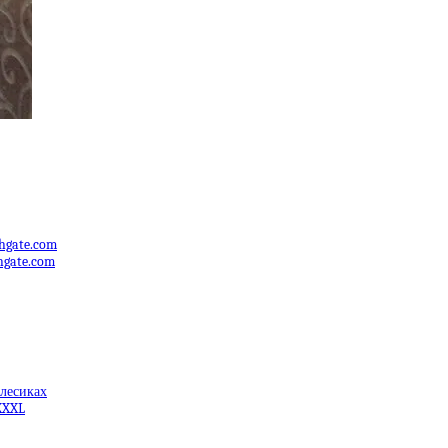
hgate.com
hgate.com
олесиках
XXXL