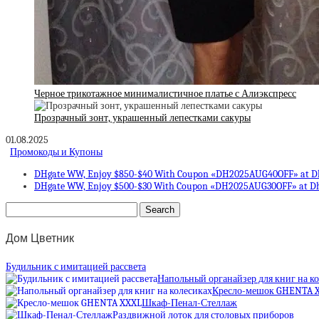
Черное трикотажное минималистичное платье с Алиэкспресс
Прозрачный зонт, украшенный лепестками сакуры
01.08.2025
Промокоды и Купоны
DHgate WW, Enjoy $850-$40 With Coupon «DH2025AUG40OFF» at D
DHgate WW, Enjoy $500-$30 With Coupon «DH2025AUG30OFF» at D
Дом Цветник
Будильник с имитацией рассвета
Напольный органайзер для книг на к
Кресло-мешок GHENTA 
Шкаф-Пенал-Стеллаж
Раздвижной лоток для столовых приборов