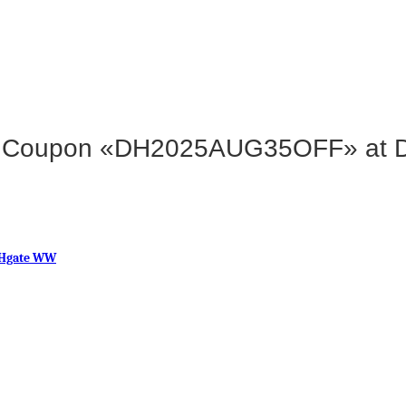
h Coupon «DH2025AUG35OFF» at 
Hgate WW