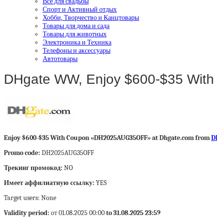
Все для свадьбы
Спорт и Активный отдых
Хобби, Творчество и Канцтовары
Товары для дома и сада
Товары для животных
Электроника и Техника
Телефоны и аксессуары
Автотовары
DHgate WW, Enjoy $600-$35 Wit
Enjoy $600-$35 With Coupon «DH2025AUG35OFF» at Dhgate.com from
D
Promo code:
DH2025AUG35OFF
Трекинг промокод:
NO
Имеет аффилиатную ссылку:
YES
Target users: None
Validity period:
от 01.08.2025 00:00
to 31.08.2025 23:59