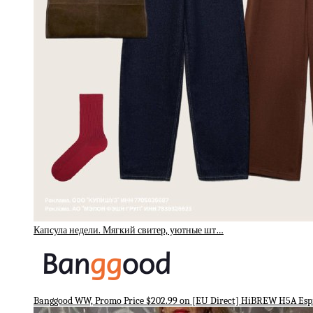
Капсула недели. Мягкий свитер, уютные шт…
Banggood WW, Promo Price $202.99 on [EU Direct] HiBREW H5A Esp