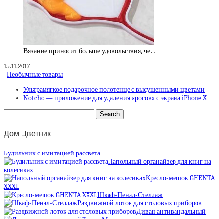
Вязание приносит больше удовольствия, че…
15.11.2017
Необычные товары
Ультрамягкое подарочное полотенце с высушенными цветами
Notcho — приложение для удаления «рогов» с экрана iPhone X
Дом Цветник
Будильник с имитацией рассвета
Напольный органайзер для книг на
колесиках
Кресло-мешок GHENTA
XXXL
Шкаф-Пенал-Стеллаж
Раздвижной лоток для столовых приборов
Диван антивандальный