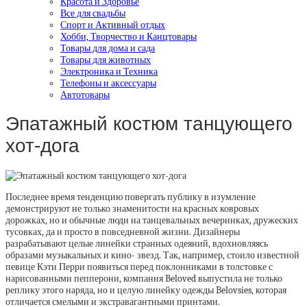
Красота и Здоровье
Все для свадьбы
Спорт и Активный отдых
Хобби, Творчество и Канцтовары
Товары для дома и сада
Товары для животных
Электроника и Техника
Телефоны и аксессуары
Автотовары
Эпатажный костюм танцующего
хот-дога
Последнее время тенденцию повергать публику в изумление
демонстрируют не только знаменитости на красных ковровых
дорожках, но и обычные люди на танцевальных вечеринках, дружеских
тусовках, да и просто в повседневной жизни. Дизайнеры
разрабатывают целые линейки странных одеяний, вдохновляясь
образами музыкальных и кино- звезд. Так, например, стоило известной
певице Кэти Перри появиться перед поклонниками в толстовке с
нарисованными пепперони, компания Beloved выпустила не только
реплику этого наряда, но и целую линейку одежды Belovsies, которая
отличается смелыми и экстравагантными принтами.