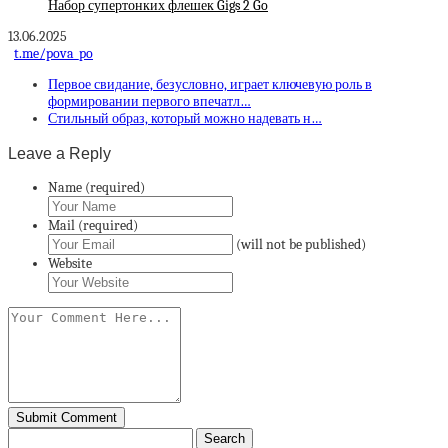
Набор супертонких флешек Gigs 2 Go
13.06.2025
t.me/pova_po
Первое свидание, безусловно, играет ключевую роль в
формировании первого впечатл…
Стильный образ, который можно надевать н…
Leave a Reply
Name (required)
Mail (required)
(will not be published)
Website