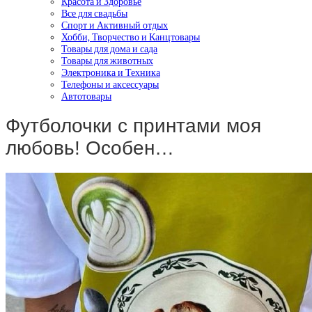
Красота и Здоровье
Все для свадьбы
Спорт и Активный отдых
Хобби, Творчество и Канцтовары
Товары для дома и сада
Товары для животных
Электроника и Техника
Телефоны и аксессуары
Автотовары
Футболочки с принтами моя
любовь! Особен…