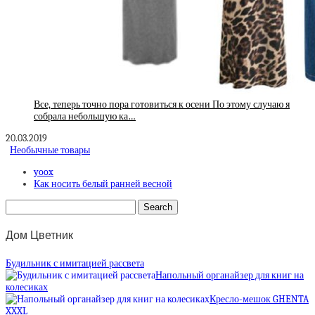
Все, теперь точно пора готовиться к осени По этому случаю я
собрала небольшую ка…
20.03.2019
Необычные товары
yoox
Как носить белый ранней весной
Дом Цветник
Будильник с имитацией рассвета
Напольный органайзер для книг на
колесиках
Кресло-мешок GHENTA
XXXL