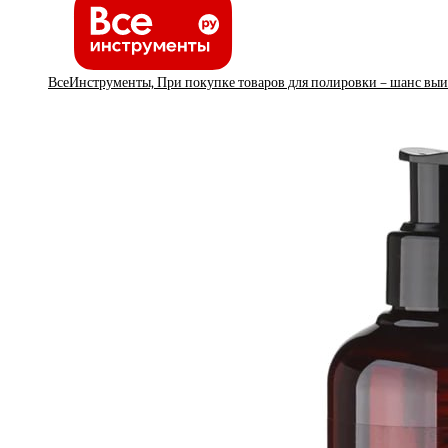
ВсеИнструменты, При покупке товаров для полировки – шанс выиг