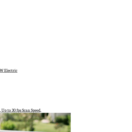
W Electric
Up to 30 fps Scan Speed,