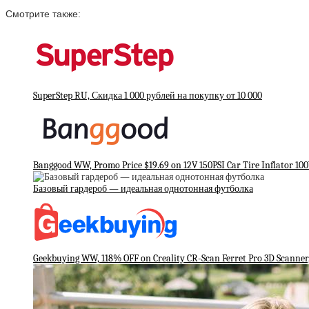
Смотрите также:
SuperStep RU, Скидка 1 000 рублей на покупку от 10 000
Banggood WW, Promo Price $19.69 on 12V 150PSI Car Tire Inflator 100
Базовый гардероб — идеальная однотонная футболка
Geekbuying WW, 118% OFF on Creality CR-Scan Ferret Pro 3D Scanner, 