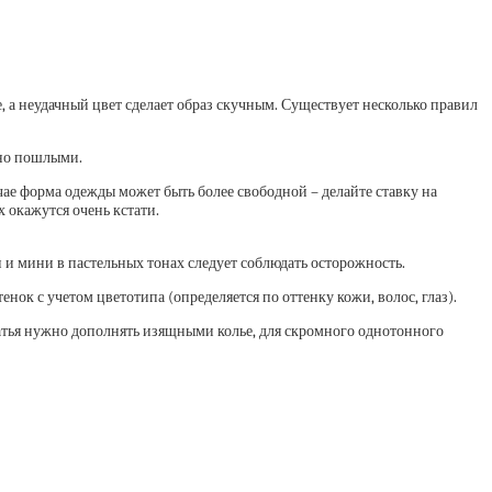
 а неудачный цвет сделает образ скучным. Существует несколько правил
нно пошлыми.
чае форма одежды может быть более свободной – делайте ставку на
 окажутся очень кстати.
и мини в пастельных тонах следует соблюдать осторожность.
енок с учетом цветотипа (определяется по оттенку кожи, волос, глаз).
атья нужно дополнять изящными колье, для скромного однотонного