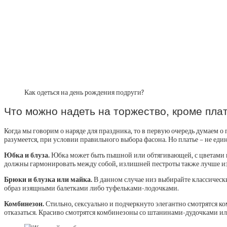
Как одеться на день рождения подруги?
Что можно надеть на торжество, кроме пла
Когда мы говорим о наряде для праздника, то в первую очередь думаем 
разумеется, при условии правильного выбора фасона. Но платье – не еди
Юбка и блуза.
Юбка может быть пышной или обтягивающей, с цветами и 
должны гармонировать между собой, излишней пестроты также лучше изб
Брюки и блузка или майка.
В данном случае низ выбирайте классически
образ изящными балетками либо туфельками-лодочками.
Комбинезон.
Стильно, сексуально и подчеркнуто элегантно смотрятся 
отказаться. Красиво смотрятся комбинезоны со штанинами-дудочками ил