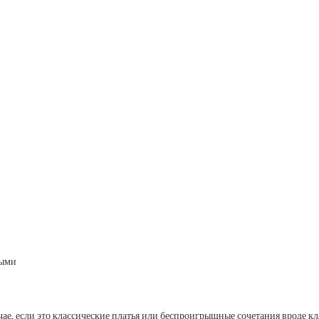
ными
ае, если это классические платья или беспроигрышные сочетания вроде кла