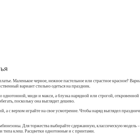
тья
о платье. Маленькое черное, нежное пастельное или страстное красное? В
нственный вариант стильно одеться на праздник.
однотонной, миди и макси, а блузка нарядной или строгой, откровенной 
егать, поскольку она выглядит дешево.
й, а с верхом играйте на свое усмотрение. Чтобы наряд выглядел празднич
комбинезоны. Для торжества выбирайте сдержанную, классическую модель
и типа клеш. Расцветки однотонные и с принтами.