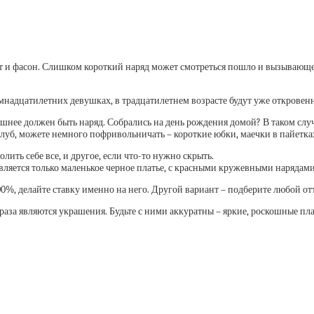
ет и фасон. Слишком короткий наряд может смотреться пошло и вызывающе,
емнадцатилетних девушках, в традцатилетнем возрасте будут уже открове
шнее должен быть наряд. Собрались на день рождения домой? В таком слу
луб, можете немного пофривольничать – короткие юбки, маечки в пайетках
лить себе все, и другое, если что-то нужно скрыть.
ляется только маленькое черное платье, с красными кружевными нарядами 
00%, делайте ставку именно на него. Другой вариант – подберите любой отт
а являются украшения. Будьте с ними аккуратны – яркие, роскошные пл