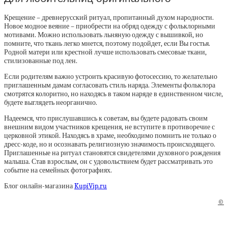
Крещение – древнерусский ритуал, пропитанный духом народности.
Новое модное веяние – приобрести на обряд одежду с фольклорными
мотивами. Можно использовать льняную одежду с вышивкой, но
помните, что ткань легко мнется, поэтому подойдет, если Вы гостья.
Родной матери или крестной лучше использовать смесовые ткани,
стилизованные под лен.
Если родителям важно устроить красивую фотосессию, то желательно
приглашенным дамам согласовать стиль наряда. Элементы фольклора
смотрятся колоритно, но находясь в таком наряде в единственном числе,
будете выглядеть неорганично.
Надеемся, что прислушавшись к советам, вы будете радовать своим
внешним видом участников крещения, не вступите в противоречие с
церковной этикой. Находясь в храме, необходимо помнить не только о
дресс-коде, но и осознавать религиозную значимость происходящего.
Приглашенные на ритуал становятся свидетелями духовного рождения
малыша. Став взрослым, он с удовольствием будет рассматривать это
событие на семейных фотографиях.
Блог онлайн-магазина
KupiVip.ru
©