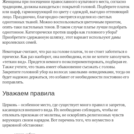
Женщины при посещении православного культового места, согласно
традициям, должны находиться с покрытой головой. Подберите платок
или шарф, гармонирующий по цвету с одеждой, выгодно оттеняющий
лицо. Празднично, благородно смотрятся изделия из светлых
однотонных тканей. Можно воспользоваться цветочным принтом,
опять-таки пастельных тонов. В таком случае платье лучше подобрать
однотонное. Категорически против шарфа как головного убора?
Приобретите сдержанную шляпку, этот вариант используют дамы
королевских семей.
Некоторые считают, что раз на голове платок, то не стоит заботиться о
прическе. Как раз наоборот, она необходима, если не хотите заполучить
«теткин вид». Придется немного поэкспериментировать, подбирая ее.
Также учтите, что ткань имеет обыкновение съезжать с головы.
Закрепите головной убор на волосах заколками-невидимками, тогда он
будет надежно держаться, это избавит от необходимости постоянно его
поправлять.
Уважаем правила
Церковь – особенное место, где существует много правил и запретов,
касающихся внешнего вида. Их необходимо соблюдать, чтобы не
отвлекать прихожан от молитвы, не оскорблять религиозных чувств
верующих своим нарядом. Вот перечень того, что неуместно в
церковной обстановке: