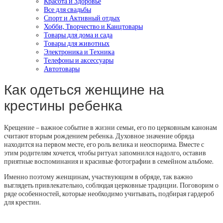
Красота и Здоровье
Все для свадьбы
Спорт и Активный отдых
Хобби, Творчество и Канцтовары
Товары для дома и сада
Товары для животных
Электроника и Техника
Телефоны и аксессуары
Автотовары
Как одеться женщине на
крестины ребенка
Крещение – важное событие в жизни семьи, его по церковным канонам
считают вторым рождением ребенка. Духовное значение обряда
находится на первом месте, его роль велика и неоспорима. Вместе с
этим родителям хочется, чтобы ритуал запомнился надолго, оставив
приятные воспоминания и красивые фотографии в семейном альбоме.
Именно поэтому женщинам, участвующим в обряде, так важно
выглядеть привлекательно, соблюдая церковные традиции. Поговорим о
ряде особенностей, которые необходимо учитывать, подбирая гардероб
для крестин.