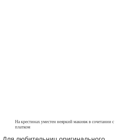
На крестинах уместен неяркий макияж в сочетании с
платком
Для любительниц оригинального