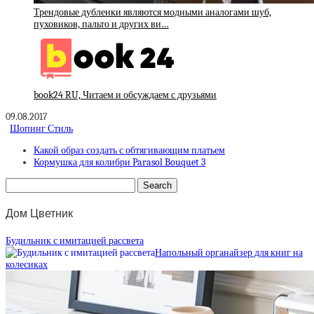
Трендовые дубленки являются модными аналогами шуб,
пуховиков, пальто и других ви…
book24 RU, Читаем и обсуждаем с друзьями
09.08.2017
Шопинг Стиль
Какой образ создать с обтягивающим платьем
Кормушка для колибри Parasol Bouquet 3
Дом Цветник
Будильник с имитацией рассвета
Напольный органайзер для книг на
колесиках