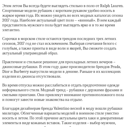
Этим летом Вы всегда будете выглядеть стильно в поло от Ralph Lauren.
Спортивные модели рубашек с коротким рукавом удобно носить в
жаркое время года. Их можно увидеть во всех модных каталогах сезона
2017 года. Наиболее актуальный цвет поло – «винный». В нем каждый
представитель мужского пола будет выглядеть ярко и в то же время
элегантно.
Сорочки в морском стиле остаются трендом последних трех летних
сезонов, 2017 год не стал исключением. Выбирая сочетания белого с
голубым, а также принты в виде волн и якорей, Вы сможете создать
актуальный ультрамодный образ.
Практичное и стильное решение для прохладных летних вечеров –
джинсовые рубашки. В этом году даже производители брендов Prada,
Dior и Burberry выпустили модели в дениме. Раньше в их коллекциях
изделия из джинсы отсутствовали.
Во время отпуска можно расслабиться и отдать предпочтение одежде
неформального стиля. Модный тренд – рубашки с дерзкими фразами и
смелыми принтами. Они привлекут внимание противоположного пола
и помогут завести новые знакомства на отдыхе.
Благодаря дизайнерам бренда Valentino весной в моду вошли рубашки
милитари. Облегченные варианты моделей в военном стиле уместно
носить и летом. По этой причине актуальны цвета хаки и декоративные
элементы в виде кожаных вставок. Такие изделия – выбор мужчин,