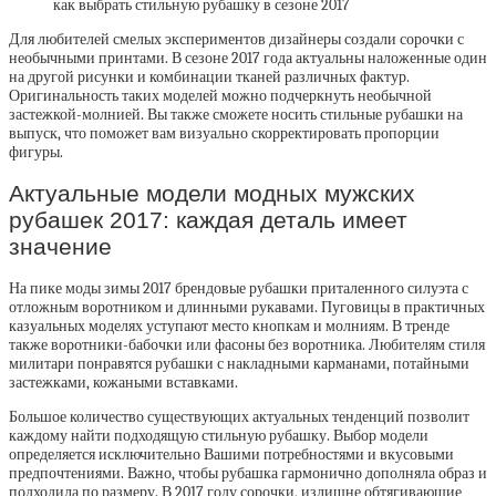
как выбрать стильную рубашку в сезоне 2017
Для любителей смелых экспериментов дизайнеры создали сорочки с
необычными принтами. В сезоне 2017 года актуальны наложенные один
на другой рисунки и комбинации тканей различных фактур.
Оригинальность таких моделей можно подчеркнуть необычной
застежкой-молнией. Вы также сможете носить стильные рубашки на
выпуск, что поможет вам визуально скорректировать пропорции
фигуры.
Актуальные модели модных мужских
рубашек 2017: каждая деталь имеет
значение
На пике моды зимы 2017 брендовые рубашки приталенного силуэта с
отложным воротником и длинными рукавами. Пуговицы в практичных
казуальных моделях уступают место кнопкам и молниям. В тренде
также воротники-бабочки или фасоны без воротника. Любителям стиля
милитари понравятся рубашки с накладными карманами, потайными
застежками, кожаными вставками.
Большое количество существующих актуальных тенденций позволит
каждому найти подходящую стильную рубашку. Выбор модели
определяется исключительно Вашими потребностями и вкусовыми
предпочтениями. Важно, чтобы рубашка гармонично дополняла образ и
подходила по размеру. В 2017 году сорочки, излишне обтягивающие