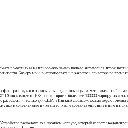
ожете поместить ее на приборную панель вашего автомобиля, чтобы вести 
анспорта. Камеру можно использовать и в качестве навигатора во время 
ак фотографии, так и записывать видео с помощью 5-мегапиксельной каме
X7 CS поставляется с GPS-навигатором с более чем 100000 маршрутов и д
о разрешения (только для США и Канады) с возможностью переключения в
рнуться к сохраненным путевым точкам и добавить описание к ним и при
. Устройство расположено в прочном корпусе, который является водонепро
 составляет 8 часов.