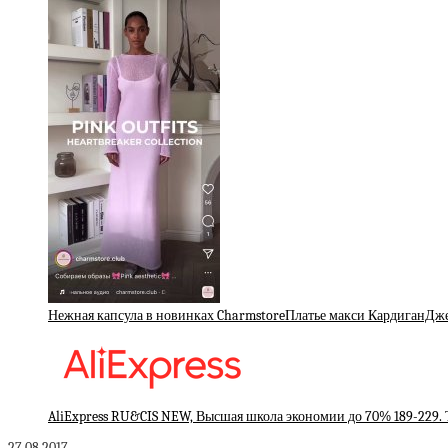
Нежная капсула в новинках CharmstoreПлатье макси КардиганД
AliExpress RU&CIS NEW, Высшая школа экономии до 70% 189-229.
27.08.2017