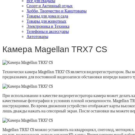
Все для свадьбы
Спорт и Активный отдых
Хобби, Творчество и Канцтовары
Товары для дома и сада
Товары для животных
Электроника и Техника
Телефоны и аксессуары
Автотовары
Камера Magellan TRX7 CS
Технически камера Magellan TRX7 CS является видеорегистратором. Вы м
предназначен для постоянной видеозаписи обстановки впереди вашего тр
При использовании в качестве видеорегистратора камера может делать к
качественные фотографии в условиях плохой освещенности. Magellan TR
инструкциями. Во время движения устройство отображает карты высоког
лишь дважды нажать на сенсорный экран. После остановки вы можете ве
Magellan TRX7 CS можно установить на квадроцикл, снегоход, мотоцикл
но есть возможность использования SD-карты. Время непрерывной работы