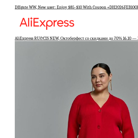
DHgate WW, New user: Enjoy $85-$10 With Coupon «DH2026FEB10
AliExpress RU&CIS NEW, Октоберфест со скидками до 70% 16.10 — 