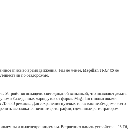
видеозапись во время движения. Тем не менее, Magellan TRX7 CS не
путешествий по бездорожью.
ры. Устройство оснащено светодиодной вспышкой, что позволяет делать
оступом к базе данных маршрутов от фирмы Magellan с пошаговыми
 2D и 3D режимы. Для сохранения путевых точек вам необходимо всего
крепить высококачественные фотографии, сделанные регистратором.
ницаемым и пыленепроницаемым. Встроенная память устройства – 16 Гб,