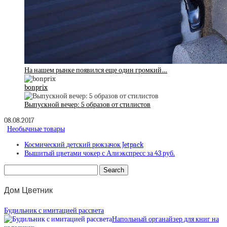
На нашем рынке появился еще один громкий…
bonprix
Выпускной вечер: 5 образов от стилистов
08.08.2017
Необычные товары
Космический детский рюкзачок Jetpack
Вышитый цветами чокер с Алиэкспресс за 43 руб.
Дом Цветник
Будильник с имитацией рассвета
Напольный органайзер для книг на