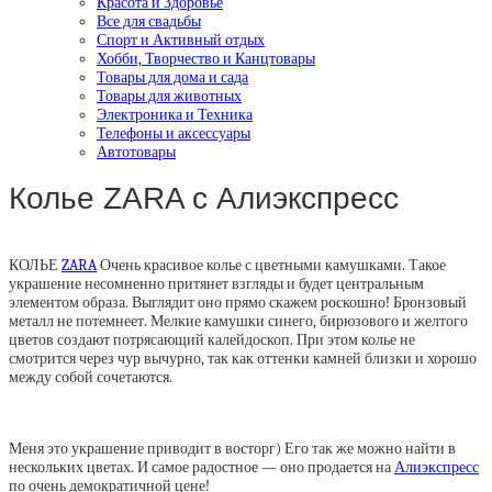
Красота и Здоровье
Все для свадьбы
Спорт и Активный отдых
Хобби, Творчество и Канцтовары
Товары для дома и сада
Товары для животных
Электроника и Техника
Телефоны и аксессуары
Автотовары
Колье ZARA с Алиэкспресс
КОЛЬЕ
ZARA
Очень красивое колье с цветными камушками. Такое
украшение несомненно притянет взгляды и будет центральным
элементом образа. Выглядит оно прямо скажем роскошно! Бронзовый
металл не потемнеет. Мелкие камушки синего, бирюзового и желтого
цветов создают потрясающий калейдоскоп. При этом колье не
смотрится через чур вычурно, так как оттенки камней близки и хорошо
между собой сочетаются.
Меня это украшение приводит в восторг) Его так же можно найти в
нескольких цветах. И самое радостное — оно продается на
Алиэкспресс
по очень демократичной цене!