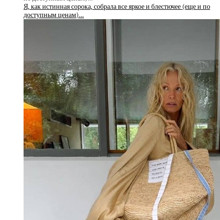
Я, как истинная сорока, собрала все яркое и блестючее (еще и по
доступным ценам)…