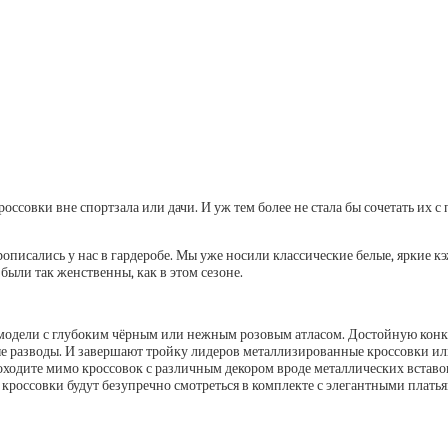
россовки вне спортзала или дачи. И уж тем более не стала бы сочетать их 
описались у нас в гардеробе. Мы уже носили классические белые, яркие к
были так женственны, как в этом сезоне.
я модели с глубоким чёрным или нежным розовым атласом. Достойную конк
 разводы. И завершают тройку лидеров металлизированные кроссовки или 
роходите мимо кроссовок с различным декором вроде металлических вставо
 кроссовки будут безупречно смотреться в комплекте с элегантными пла