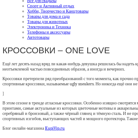
Все для свадьбы
Спорт и Активный отдых
Хобби, Творчество и Канцтовары
Товары для дома и сада
Товары для животных
Электроника и Техника
Телефоны и аксессуары
Автотовары
КРОССОВКИ – ONE LOVE
Ещё лет десять назад вряд ли какая-нибудь девушка решилась бы надеть к
неотъемлемой частью повседневных образов, а иногда и вечерних.
Кроссовки претерпели ряд преобразований с того момента, как прочно пр
спортивные кроссовки, называемые ugly sneakers. Но никогда ещё они не 
]
В этом сезоне в тренде атласные кроссовки. Особенно изящно смотрятс
принтами, самые актуальные из которых цветочные мотивы и акварельные
серебряный и бронзовый, а также чёрный глянец и тёмную сталь. И не п
спортивных изгибов, выступающих частей и мощного протектора. Такие
Блог онлайн-магазина
KupiVip.ru