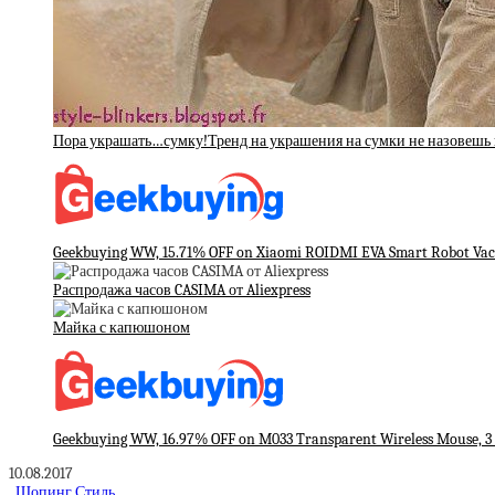
Пора украшать…сумку!Тренд на украшения на сумки не назовешь 
Geekbuying WW, 15.71% OFF on Xiaomi ROIDMI EVA Smart Robot Vacu
Распродажа часов CASIMA от Aliexpress
Майка с капюшоном
Geekbuying WW, 16.97% OFF on M033 Transparent Wireless Mouse, 3
10.08.2017
Шопинг Стиль