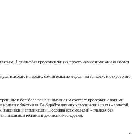
с платьем. А сейчас без кроссовок жизнь просто немыслима: они являются
эжуал, высокие и низкие, сомнительные модели на танкетке и откровенно
уренцию в борьбе за ваше внимание им составят кроссовки с яркими
модели с блёстками. Выбирайте для них классические цвета – золотой,
к, вышивки и аппликаций. Подошва всех моделей – гладкая без
тьями, пышными юбками и джинсами-бойфренд.
©