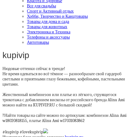
Красота и Здоровье
Все для свадьбы
Спорт и Активный отдых
Хобби, Творчество и Канцтовары
Товары для дома и сада
Товары для животных
Электроника и Техника
Телефоны и аксессуары
Автотовары
kupivip
Нюдовые оттенки сейчас в тренде!
Не время одеваться во всё тёмное — разнообразьте свой гардероб
светлыми и приятными глазу бежевыми, кофейными, пастельными
цветами.
⠀
Женственный комбинезон или платье из лёгкого, струящегося
трикотажа с добавлением вискозы от российского бренда Alina Assi
можно найти на KUPIVIP.RU с большой скидкой!
⠀
?Найти товары на сайте можно по артикулам: комбинезон Alina Assi
w18020818155, платье Alina Assi w17031083862
⠀
#kupivip #lovekupivip