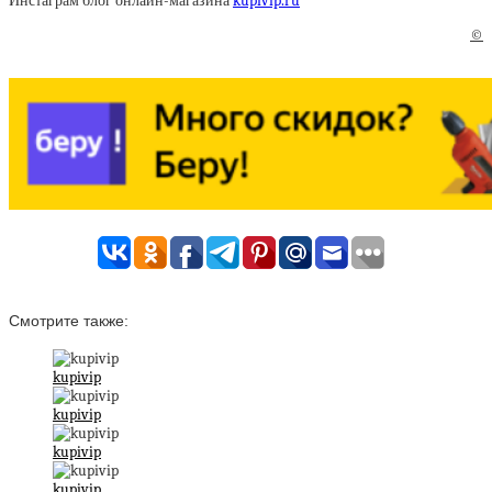
Инстаграм блог онлайн-магазина
kupivip.ru
©
Смотрите также:
kupivip
kupivip
kupivip
kupivip