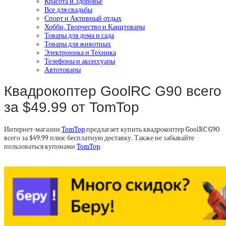
Красота и Здоровье
Все для свадьбы
Спорт и Активный отдых
Хобби, Творчество и Канцтовары
Товары для дома и сада
Товары для животных
Электроника и Техника
Телефоны и аксессуары
Автотовары
Квадрокоптер GoolRC G90 всего
за $49.99 от TomTop
Интернет-магазин
TomTop
предлагает купить квадрокоптер GoolRC G90
всего за $49.99 плюс бесплатную доставку. Также не забывайте
пользоваться купонами
TomTop
.