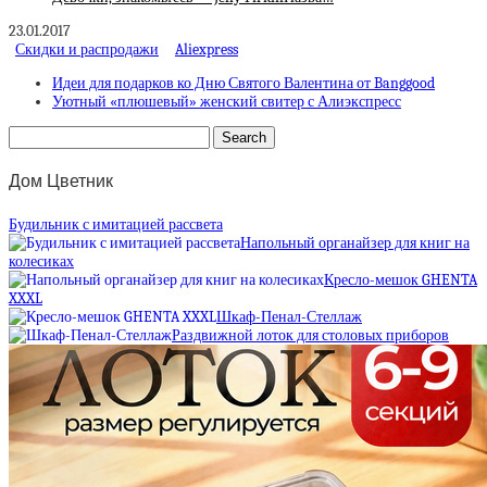
23.01.2017
Скидки и распродажи
Aliexpress
Идеи для подарков ко Дню Святого Валентина от Banggood
Уютный «плюшевый» женский свитер с Алиэкспресс
Дом Цветник
Будильник с имитацией рассвета
Напольный органайзер для книг на
колесиках
Кресло-мешок GHENTA
XXXL
Шкаф-Пенал-Стеллаж
Раздвижной лоток для столовых приборов