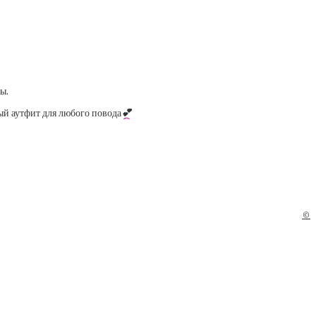
ы.
ый аутфит для любого повода
💕
©