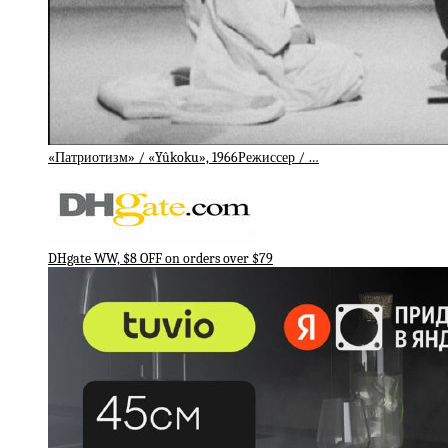
«Патриотизм» / «Yûkoku», 1966Режиссер / …
DHgate WW, $8 OFF on orders over $79