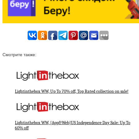
Смотрите также:
Lightinthebox WW, Up To 70% off, Top Rated collection on sale!
Lightinthebox WW, [App&Web]US Independence Day Sale: Up To
60% off