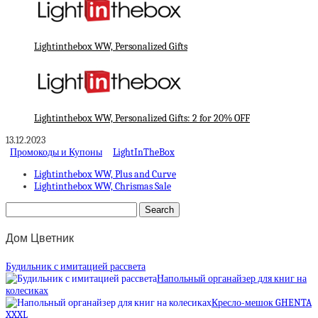
Lightinthebox WW, Personalized Gifts
Lightinthebox WW, Personalized Gifts: 2 for 20% OFF
13.12.2023
Промокоды и Купоны
LightInTheBox
Lightinthebox WW, Plus and Curve
Lightinthebox WW, Chrismas Sale
Дом Цветник
Будильник с имитацией рассвета
Напольный органайзер для книг на
колесиках
Кресло-мешок GHENTA
XXXL