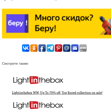
Смотрите также:
Lightinthebox WW, Up To 70% off, Top Rated collection on sale!