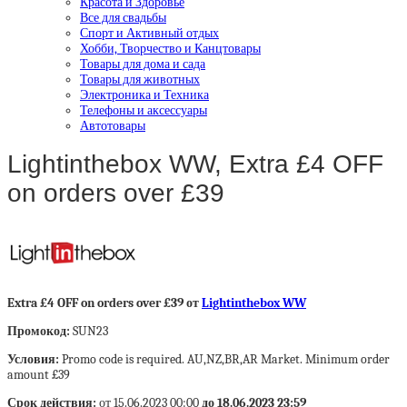
Красота и Здоровье
Все для свадьбы
Спорт и Активный отдых
Хобби, Творчество и Канцтовары
Товары для дома и сада
Товары для животных
Электроника и Техника
Телефоны и аксессуары
Автотовары
Lightinthebox WW, Extra £4 OFF
on orders over £39
Extra £4 OFF on orders over £39 от
Lightinthebox WW
Промокод:
SUN23
Условия:
Promo code is required. AU,NZ,BR,AR Market. Minimum order
amount £39
Срок действия:
от 15.06.2023 00:00
до 18.06.2023 23:59