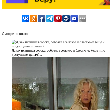
Смотрите также:
Я, как истинная сорока, собрала все яркое и блестючее (еще и по
доступным ценам)…