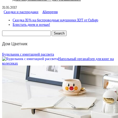
31.05.2017
Скидки и распродажи
Aliexpress
Скидка 35% на беспроводные наушники X2T от Cafago
Блистать днем и ночью!
Дом Цветник
Будильник с имитацией рассвета
Напольный органайзер для книг на
колесиках