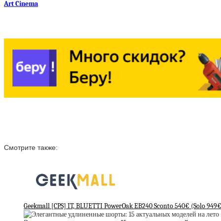
Art Cinema
Смотрите также:
Geekmall [CPS] IT, BLUETTI PowerOak EB240 Sconto 540€ (Solo 949€