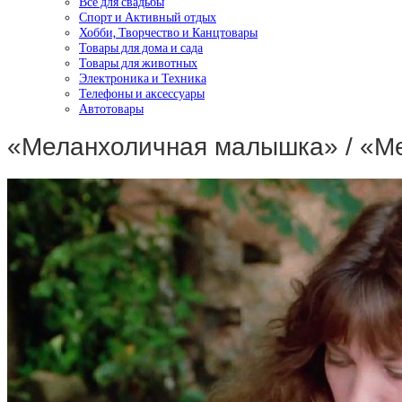
Все для свадьбы
Спорт и Активный отдых
Хобби, Творчество и Канцтовары
Товары для дома и сада
Товары для животных
Электроника и Техника
Телефоны и аксессуары
Автотовары
«Меланхоличная малышка» / «M