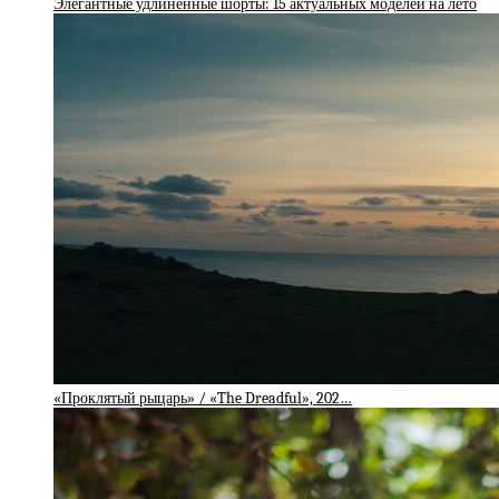
Элегантные удлиненные шорты: 15 актуальных моделей на лето
«Проклятый рыцарь» / «The Dreadful», 202…