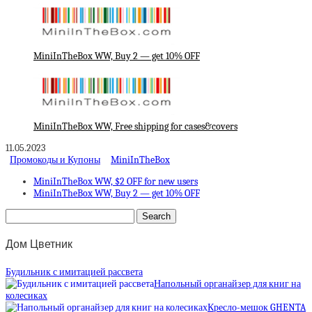
MiniInTheBox WW, Buy 2 — get 10% OFF
MiniInTheBox WW, Free shipping for cases&covers
11.05.2023
Промокоды и Купоны
MiniInTheBox
MiniInTheBox WW, $2 OFF for new users
MiniInTheBox WW, Buy 2 — get 10% OFF
Дом Цветник
Будильник с имитацией рассвета
Напольный органайзер для книг на
колесиках
Кресло-мешок GHENTA